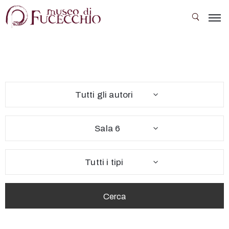
Il
Museo
Le
Tutti gli autori
sale
Collezioni
Sala 6
Mostre
temporanee
Tutti i tipi
Eventi
Scuola
e
società