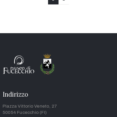
Indirizzo
Piazza Vittorio Veneto, 27
50054 Fucecchio (FI)