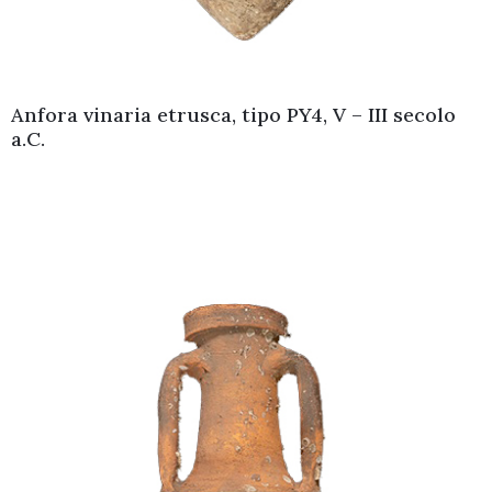
268262
–
268229
museo@comune.fucecchio.fi.it
Anfora vinaria etrusca, tipo PY4, V – III secolo
a.C.
Privacy
Policy
/