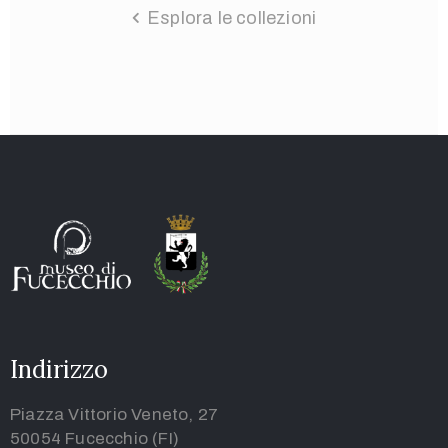
Esplora le collezioni
Indirizzo
Piazza Vittorio Veneto, 27
50054 Fucecchio (FI)