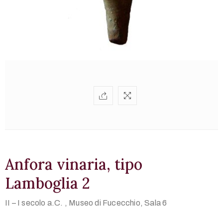
268262
–
268229
museo@comune.fucecchio.fi.it
Privacy
Policy
/
Anfora vinaria, tipo
Lamboglia 2
II – I secolo a.C. ,
Museo di Fucecchio, Sala 6