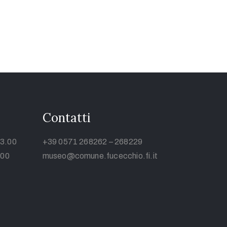
Contatti
13.00
+39 0571 268262 – 268229
.00
museo@comune.fucecchio.fi.it