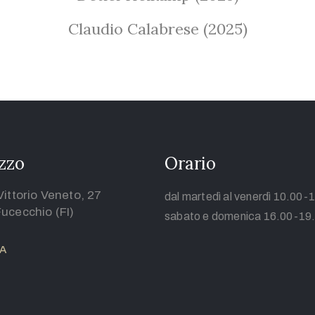
Claudio Calabrese (2025)
izzo
Orario
Vittorio Veneto, 27
dal martedì al venerdì 10.00-
ucecchio (FI)
sabato e domenica 16.00-19
A