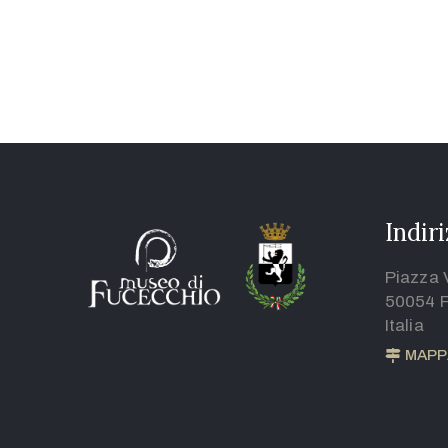
Indir
Piazza 
50054 F
Italia
MAPP