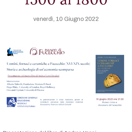
Multimedia
venerdì, 10 Giugno 2022
Territorio
English
version
+39
0571