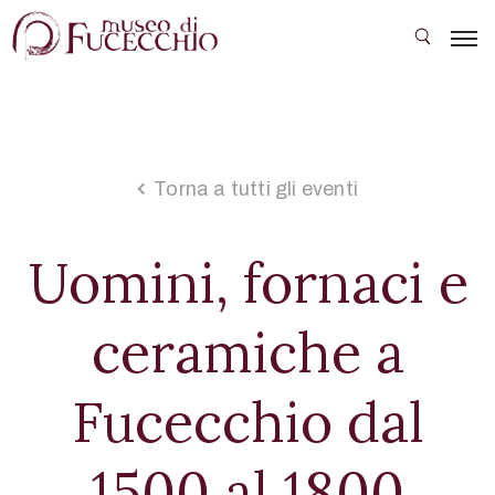
Il
Museo
Le
Torna a tutti gli eventi
sale
Collezioni
Uomini, fornaci e
Mostre
ceramiche a
temporanee
Eventi
Fucecchio dal
Scuola
e
1500 al 1800
società