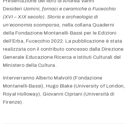
268262
Presentazione del libro di Andrea Vanni
–
Desideri
Uomini, fornaci e ceramiche a Fucecchio
268229
(XVI – XIX secolo). Storia e archeologia di
museo@comune.fucecchio.fi.it
un’economia scomparsa,
nella collana Quaderni
della Fondazione Montanelli-Bassi per le Edizioni
dell’Erba, Fucecchio 2022. La pubblicazione è stata
realizzata con il contributo concesso dalla Direzione
Generale Educazione Ricerca e Istituti Culturali del
Privacy
Ministero della Cultura.
Policy
/
Interverranno Alberto Malvolti (Fondazione
Montanelli-Bassi), Hugo Blake (University of London,
Royal Holloway), Giovanni Cipriani (Università di
Firenze).