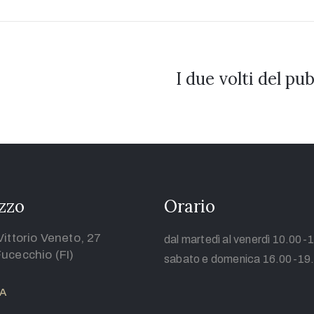
I due volti del pub
izzo
Orario
Vittorio Veneto, 27
dal martedì al venerdì 10.00-
ucecchio (FI)
sabato e domenica 16.00-19
A