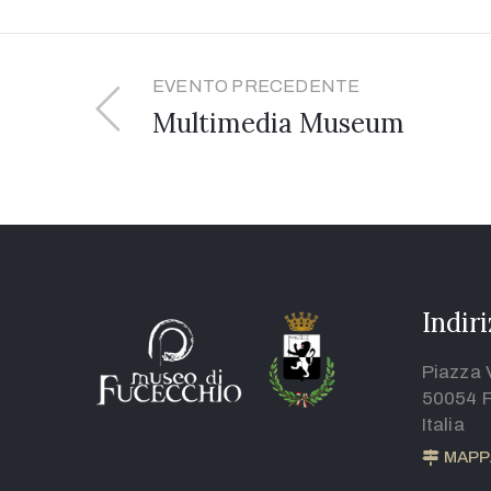
EVENTO PRECEDENTE
Multimedia Museum
Indir
Piazza 
50054 F
Italia
MAPP