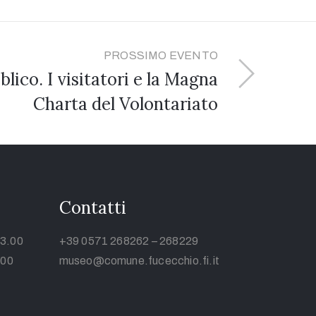
PROSSIMO EVENTO
blico. I visitatori e la Magna
Charta del Volontariato
Contatti
13.00
+39 0571 268262 – 268229
.00
museo@comune.fucecchio.fi.it