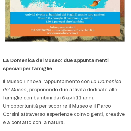
268262
–
268229
museo@comune.fucecchio.fi.it
Privacy
La Domenica del Museo: due appuntamenti
Policy
speciali per famiglie
/
Il Museo rinnova l’appuntamento con
La Domenica
del Museo
, proponendo due attività dedicate alle
famiglie con bambini dai 6 agli 11 anni.
Un’opportunità per scoprire il Museo e il Parco
Corsini attraverso esperienze coinvolgenti, creative
e a contatto con la natura.