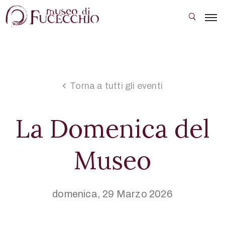
Il
Museo
Le
Torna a tutti gli eventi
sale
Collezioni
La Domenica del
Mostre
Museo
temporanee
Eventi
Scuola
domenica, 29 Marzo 2026
e
società