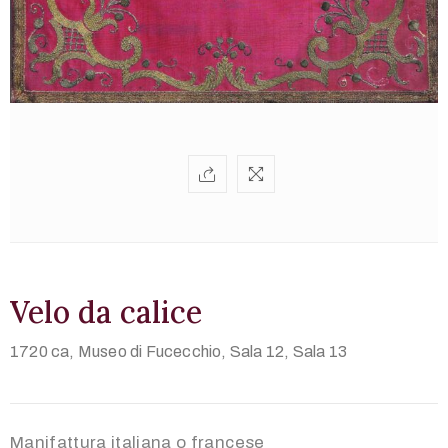
Multimedia
Territorio
English
version
Velo da calice
1720 ca,
Museo di Fucecchio, Sala 12, Sala 13
+39
0571
Manifattura italiana o francese