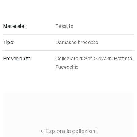
268262
–
268229
museo@comune.fucecchio.fi.it
Materiale:
Tessuto
Tipo:
Damasco broccato
Provenienza:
Collegiata di San Giovanni Battista,
Privacy
Fucecchio
Policy
/
Esplora le collezioni