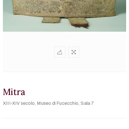
Multimedia
Territorio
English
version
Mitra
XIII-XIV secolo,
Museo di Fucecchio, Sala 7
+39
0571