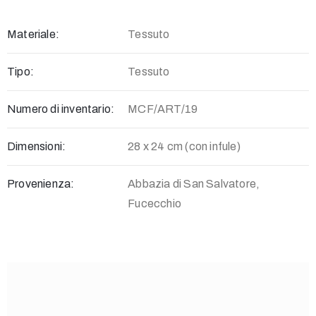
268262
–
Materiale:
Tessuto
268229
museo@comune.fucecchio.fi.it
Tipo:
Tessuto
Numero di inventario:
MCF/ART/19
Privacy
Dimensioni:
28 x 24 cm (con infule)
Policy
/
Provenienza:
Abbazia di San Salvatore,
Fucecchio