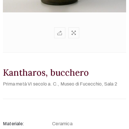
Multimedia
Territorio
English
version
Kantharos, bucchero
Prima metà VI secolo a. C.,
Museo di Fucecchio, Sala 2
+39
0571
Materiale:
Ceramica