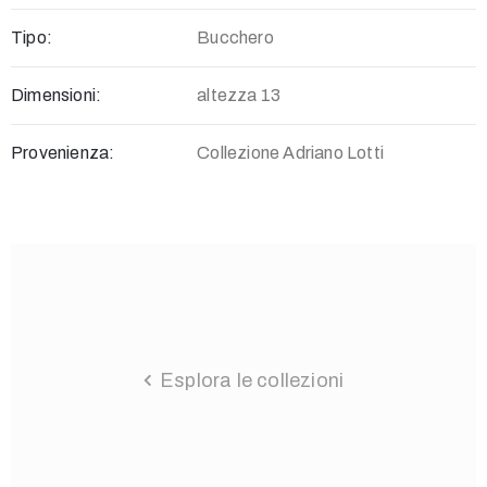
268262
–
Tipo:
Bucchero
268229
museo@comune.fucecchio.fi.it
Dimensioni:
altezza 13
Provenienza:
Collezione Adriano Lotti
Privacy
Policy
/
Esplora le collezioni