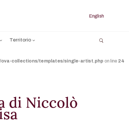
English
Territorio
va-collections/templates/single-artist.php
on line
24
a di Niccolò
isa