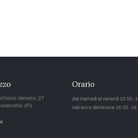
izzo
Orario
Vittorio Veneto, 27
dal martedì al venerdì 10.00-
ucecchio (FI)
sabato e domenica 16.00-19
A