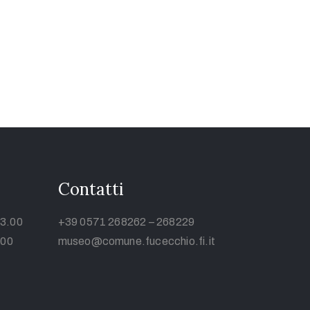
Contatti
13.00
+39 0571 268262 – 268229
.00
museo@comune.fucecchio.fi.it