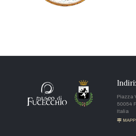
Indir
Piazza 
50054 F
Italia
MAPP