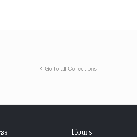
Go to all Collections
ss
Hours