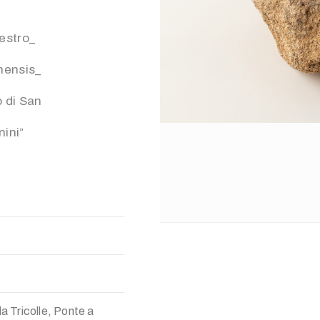
3
destro_
nensis_
o di San
ini”
a Tricolle, Ponte a