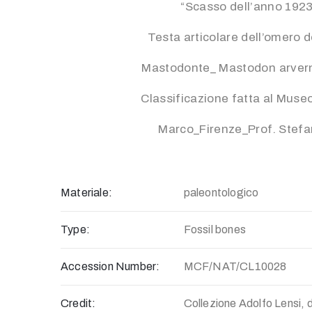
“Scasso dell’anno 192
Testa articolare dell’omero 
Mastodonte_ Mastodon arver
Classificazione fatta al Muse
Marco_Firenze_Prof. Stefan
Materiale:
paleontologico
Type:
Fossil bones
Accession Number:
MCF/NAT/CL10028
Credit:
Collezione Adolfo Lensi, d