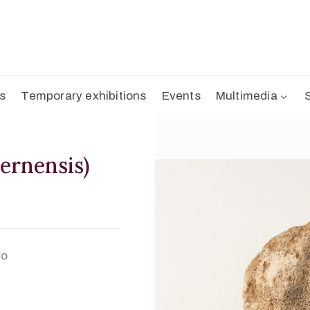
ns
Temporary exhibitions
Events
Multimedia
ernensis)
ro